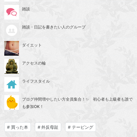
雑談
雑談・日記を書きたい人のグループ
ダイエット
アクセスの輪
ライフスタイル
ブログ仲間増やしたい方全員集合！✨ 初心者も上級者も誰で
も参加OK！
#
買った本
#
外反母趾
#
テーピング