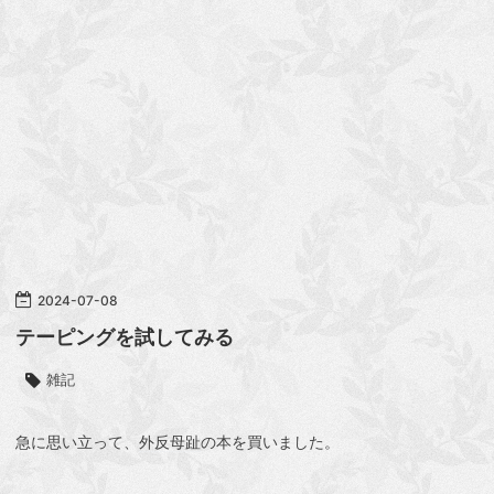
2024
-
07
-
08
テーピングを試してみる
雑記
急に思い立って、
外反母趾
の本を買いました。